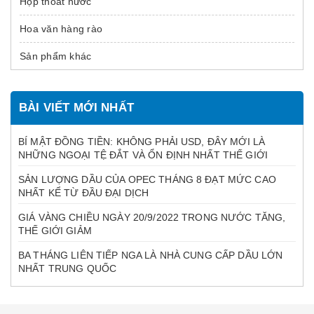
Hộp thoát nước
Hoa văn hàng rào
Sản phẩm khác
BÀI VIẾT MỚI NHẤT
BÍ MẬT ĐỒNG TIỀN: KHÔNG PHẢI USD, ĐÂY MỚI LÀ
NHỮNG NGOẠI TỆ ĐẮT VÀ ỔN ĐỊNH NHẤT THẾ GIỚI
SẢN LƯỢNG DẦU CỦA OPEC THÁNG 8 ĐẠT MỨC CAO
NHẤT KỂ TỪ ĐẦU ĐẠI DỊCH
GIÁ VÀNG CHIỀU NGÀY 20/9/2022 TRONG NƯỚC TĂNG,
THẾ GIỚI GIẢM
BA THÁNG LIÊN TIẾP NGA LÀ NHÀ CUNG CẤP DẦU LỚN
NHẤT TRUNG QUỐC