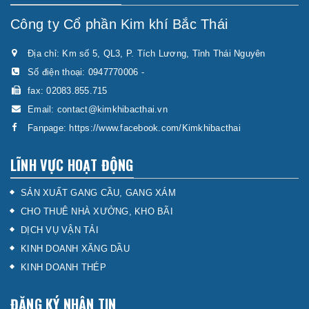
Công ty Cổ phần Kim khí Bắc Thái
Địa chỉ: Km số 5, QL3, P. Tích Lương, Tỉnh Thái Nguyên
Số điện thoại:
0947770006
-
fax: 02083.855.715
Email:
contact@kimkhibacthai.vn
Fanpage:
https://www.facebook.com/Kimkhibacthai
LĨNH VỰC HOẠT ĐỘNG
SẢN XUẤT GANG CẦU, GANG XÁM
CHO THUÊ NHÀ XƯỞNG, KHO BÃI
DỊCH VỤ VẬN TẢI
KINH DOANH XĂNG DẦU
KINH DOANH THÉP
ĐĂNG KÝ NHẬN TIN