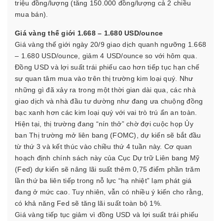
triệu đồng/lượng (tăng 150.000 đồng/lượng cả 2 chiều
mua bán).
Giá vàng thế giới 1.668 – 1.680 USD/ounce
Giá vàng thế giới ngày 20/9 giao dịch quanh ngưỡng 1.668
– 1.680 USD/ounce, giảm 4 USD/ounce so với hôm qua.
Đồng USD và lợi suất trái phiếu cao hơn tiếp tục hạn chế
sự quan tâm mua vào trên thị trường kim loại quý. Như
những gì đã xảy ra trong một thời gian dài qua, các nhà
giao dịch và nhà đầu tư dường như đang ưa chuộng đồng
bạc xanh hơn các kim loại quý với vai trò trú ẩn an toàn.
Hiện tại, thị trường đang “nín thở” chờ đợi cuộc họp Ủy
ban Thị trường mở liên bang (FOMC), dự kiến sẽ bắt đầu
từ thứ 3 và kết thúc vào chiều thứ 4 tuần này. Cơ quan
hoạch định chính sách này của Cục Dự trữ Liên bang Mỹ
(Fed) dự kiến sẽ nâng lãi suất thêm 0,75 điểm phần trăm
lần thứ ba liên tiếp trong nỗ lực “hạ nhiệt” lạm phát giá
đang ở mức cao. Tuy nhiên, vẫn có nhiều ý kiến cho rằng,
có khả năng Fed sẽ tăng lãi suất toàn bộ 1%.
Giá vàng tiếp tục giảm vì đồng USD và lợi suất trái phiếu