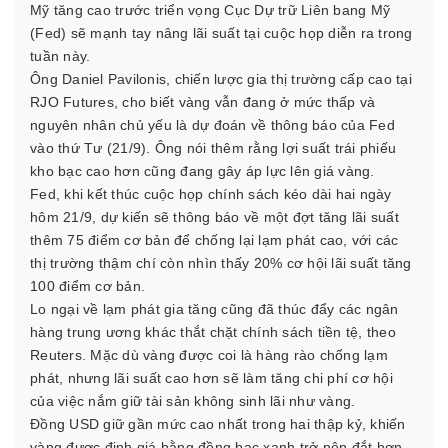
Mỹ tăng cao trước triển vọng Cục Dự trữ Liên bang Mỹ
(Fed) sẽ mạnh tay nâng lãi suất tại cuộc họp diễn ra trong
tuần này.
Ông Daniel Pavilonis, chiến lược gia thị trường cấp cao tại
RJO Futures, cho biết vàng vẫn đang ở mức thấp và
nguyên nhân chủ yếu là dự đoán về thông báo của Fed
vào thứ Tư (21/9). Ông nói thêm rằng lợi suất trái phiếu
kho bạc cao hơn cũng đang gây áp lực lên giá vàng.
Fed, khi kết thúc cuộc họp chính sách kéo dài hai ngày
hôm 21/9, dự kiến sẽ thông báo về một đợt tăng lãi suất
thêm 75 điểm cơ bản để chống lại lạm phát cao, với các
thị trường thậm chí còn nhìn thấy 20% cơ hội lãi suất tăng
100 điểm cơ bản.
Lo ngại về lạm phát gia tăng cũng đã thúc đẩy các ngân
hàng trung ương khác thắt chặt chính sách tiền tệ, theo
Reuters. Mặc dù vàng được coi là hàng rào chống lạm
phát, nhưng lãi suất cao hơn sẽ làm tăng chi phí cơ hội
của việc nắm giữ tài sản không sinh lãi như vàng.
Đồng USD giữ gần mức cao nhất trong hai thập kỷ, khiến
vàng được định giá bằng đồng bạc xanh trở nên đắt hơn