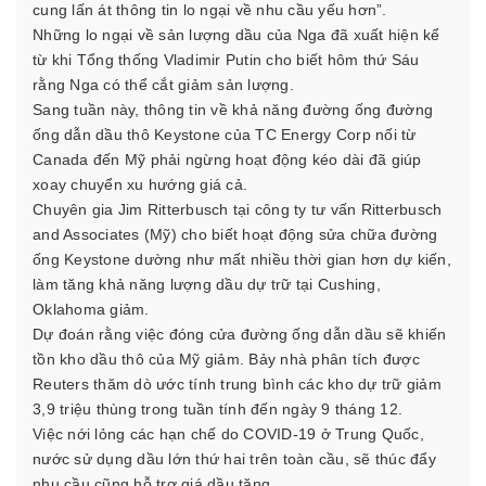
cung lấn át thông tin lo ngại về nhu cầu yếu hơn”.
Những lo ngại về sản lượng dầu của Nga đã xuất hiện kể
từ khi Tổng thống Vladimir Putin cho biết hôm thứ Sáu
rằng Nga có thể cắt giảm sản lượng.
Sang tuần này, thông tin về khả năng đường ống đường
ống dẫn dầu thô Keystone của TC Energy Corp nối từ
Canada đến Mỹ phải ngừng hoạt động kéo dài đã giúp
xoay chuyển xu hướng giá cả.
Chuyên gia Jim Ritterbusch tại công ty tư vấn Ritterbusch
and Associates (Mỹ) cho biết hoạt động sửa chữa đường
ống Keystone dường như mất nhiều thời gian hơn dự kiến,
làm tăng khả năng lượng dầu dự trữ tại Cushing,
Oklahoma giảm.
Dự đoán rằng việc đóng cửa đường ống dẫn dầu sẽ khiến
tồn kho dầu thô của Mỹ giảm. Bảy nhà phân tích được
Reuters thăm dò ước tính trung bình các kho dự trữ giảm
3,9 triệu thùng trong tuần tính đến ngày 9 tháng 12.
Việc nới lỏng các hạn chế do COVID-19 ở Trung Quốc,
nước sử dụng dầu lớn thứ hai trên toàn cầu, sẽ thúc đẩy
nhu cầu cũng hỗ trợ giá dầu tăng.