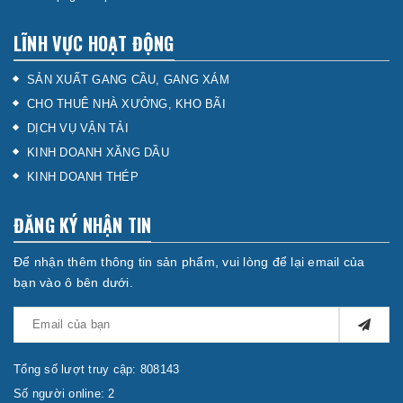
LĨNH VỰC HOẠT ĐỘNG
SẢN XUẤT GANG CẦU, GANG XÁM
CHO THUÊ NHÀ XƯỞNG, KHO BÃI
DỊCH VỤ VẬN TẢI
KINH DOANH XĂNG DẦU
KINH DOANH THÉP
ĐĂNG KÝ NHẬN TIN
Để nhận thêm thông tin sản phẩm, vui lòng để lại email của
bạn vào ô bên dưới.
Tổng số lượt truy cập: 808143
Số người online: 2