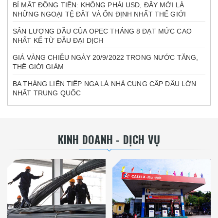
BÍ MẬT ĐỒNG TIỀN: KHÔNG PHẢI USD, ĐÂY MỚI LÀ
NHỮNG NGOẠI TỆ ĐẮT VÀ ỔN ĐỊNH NHẤT THẾ GIỚI
SẢN LƯỢNG DẦU CỦA OPEC THÁNG 8 ĐẠT MỨC CAO
NHẤT KỂ TỪ ĐẦU ĐẠI DỊCH
GIÁ VÀNG CHIỀU NGÀY 20/9/2022 TRONG NƯỚC TĂNG,
THẾ GIỚI GIẢM
BA THÁNG LIÊN TIẾP NGA LÀ NHÀ CUNG CẤP DẦU LỚN
NHẤT TRUNG QUỐC
KINH DOANH - DỊCH VỤ