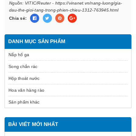
Nguồn: VITIC/Reuter - https://vinanet.vn/nang-luong/gia-
dau-the-gioi-tang-trong-phien-chieu-1312-763945.html
Chia sẻ:
DANH MỤC SẢN PHẨM
Nắp hố ga
Song chắn rác
Hộp thoát nước
Hoa văn hàng rào
Sản phẩm khác
BÀI VIẾT MỚI NHẤT