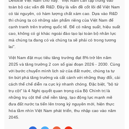
Deloitte Việt Nam cho hay: "Việt Nam cần tập trung vào
toàn bộ các vấn đề R&D. Đây là vấn đề cốt lõi để Việt Nam
có tài nguyên, có hàm lượng chất xám cao. Dựa vào R&D
thì chúng ta có những sản phẩm riêng của Việt Nam để
cạnh tranh trên trường quốc tế. Để có năng suất, hiệu suất
cao, không có gì khác ngoài đào tạo lại toàn bộ nhân lực
mà chúng ta đang có và chúng ta sẽ phải có trong tương
lai".
Việt Nam đặt mục tiêu tăng trưởng đạt 8% trở lên năm
2025 và tăng trưởng 2 con số giai đoạn 2026 - 2030. Cùng
với bước chuyển mình lịch sử của đất nước, chúng ta tự
tin bứt phá tăng trưởng và cất cánh với những thay đổi, cải
cách thể chế diễn ra cực kỳ nhanh chóng. Đặc biệt, "bộ tứ
trụ cột" là 4 Nghị quyết quan trọng của Bộ Chính trị là
những trụ cột thể chế nền tảng, tạo động lực mạnh mẽ
đưa đất nước ta tiến lên trong kỷ nguyên mới, hiện thực
hóa tầm nhìn Việt Nam phát triển, thu nhập cao vào năm
2045.