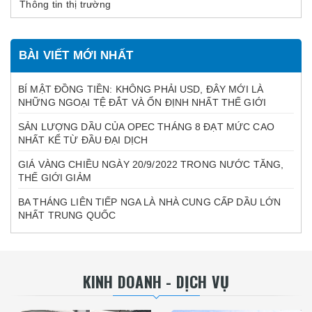
Thông tin thị trường
BÀI VIẾT MỚI NHẤT
BÍ MẬT ĐỒNG TIỀN: KHÔNG PHẢI USD, ĐÂY MỚI LÀ
NHỮNG NGOẠI TỆ ĐẮT VÀ ỔN ĐỊNH NHẤT THẾ GIỚI
SẢN LƯỢNG DẦU CỦA OPEC THÁNG 8 ĐẠT MỨC CAO
NHẤT KỂ TỪ ĐẦU ĐẠI DỊCH
GIÁ VÀNG CHIỀU NGÀY 20/9/2022 TRONG NƯỚC TĂNG,
THẾ GIỚI GIẢM
BA THÁNG LIÊN TIẾP NGA LÀ NHÀ CUNG CẤP DẦU LỚN
NHẤT TRUNG QUỐC
KINH DOANH - DỊCH VỤ