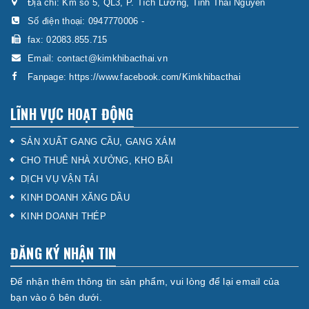
Địa chỉ: Km số 5, QL3, P. Tích Lương, Tỉnh Thái Nguyên
Số điện thoại:
0947770006
-
fax: 02083.855.715
Email:
contact@kimkhibacthai.vn
Fanpage:
https://www.facebook.com/Kimkhibacthai
LĨNH VỰC HOẠT ĐỘNG
SẢN XUẤT GANG CẦU, GANG XÁM
CHO THUÊ NHÀ XƯỞNG, KHO BÃI
DỊCH VỤ VẬN TẢI
KINH DOANH XĂNG DẦU
KINH DOANH THÉP
ĐĂNG KÝ NHẬN TIN
Để nhận thêm thông tin sản phẩm, vui lòng để lại email của
bạn vào ô bên dưới.