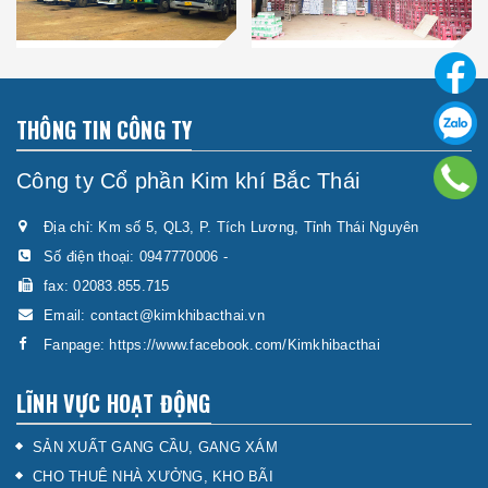
THÔNG TIN CÔNG TY
Công ty Cổ phần Kim khí Bắc Thái
Địa chỉ: Km số 5, QL3, P. Tích Lương, Tỉnh Thái Nguyên
Số điện thoại:
0947770006
-
fax: 02083.855.715
Email:
contact@kimkhibacthai.vn
Fanpage:
https://www.facebook.com/Kimkhibacthai
LĨNH VỰC HOẠT ĐỘNG
SẢN XUẤT GANG CẦU, GANG XÁM
CHO THUÊ NHÀ XƯỞNG, KHO BÃI