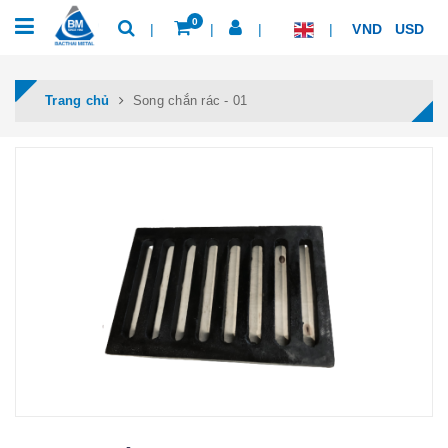
0
VND
USD
Trang chủ
Song chắn rác - 01