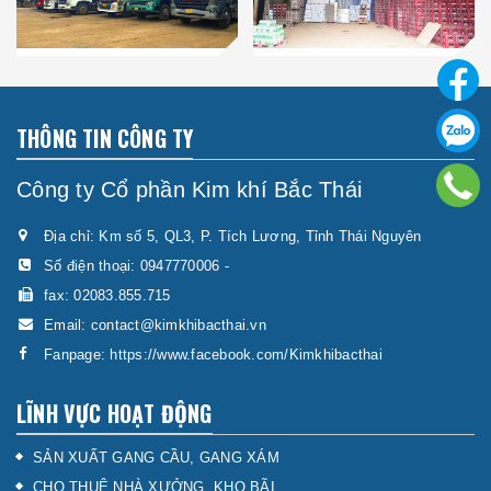
THÔNG TIN CÔNG TY
Công ty Cổ phần Kim khí Bắc Thái
Địa chỉ: Km số 5, QL3, P. Tích Lương, Tỉnh Thái Nguyên
Số điện thoại:
0947770006
-
fax: 02083.855.715
Email:
contact@kimkhibacthai.vn
Fanpage:
https://www.facebook.com/Kimkhibacthai
LĨNH VỰC HOẠT ĐỘNG
SẢN XUẤT GANG CẦU, GANG XÁM
CHO THUÊ NHÀ XƯỞNG, KHO BÃI