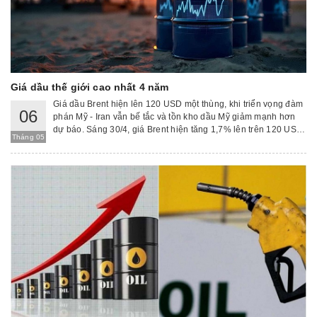
Giá dầu thế giới cao nhất 4 năm
Giá dầu Brent hiện lên 120 USD một thùng, khi triển vọng đàm
06
phán Mỹ - Iran vẫn bế tắc và tồn kho dầu Mỹ giảm mạnh hơn
dự báo. Sáng 30/4, giá Brent hiện tăng 1,7% lên trên 120 USD
Tháng 05
một thùng - cao nhất kể từ giữa năm 2022, theo hãng dữ liệu
LSEG. Phiên trước đó, giá loại dầu này đã tăng 6%.