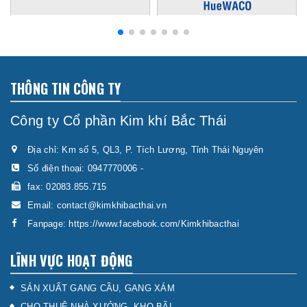
THÔNG TIN CÔNG TY
Công ty Cổ phần Kim khí Bắc Thái
Địa chỉ: Km số 5, QL3, P. Tích Lương, Tỉnh Thái Nguyên
Số điện thoại:
0947770006
-
fax: 02083.855.715
Email:
contact@kimkhibacthai.vn
Fanpage:
https://www.facebook.com/Kimkhibacthai
LĨNH VỰC HOẠT ĐỘNG
SẢN XUẤT GANG CẦU, GANG XÁM
CHO THUÊ NHÀ XƯỞNG, KHO BÃI