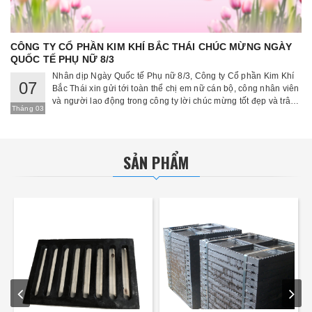
CÔNG TY CỔ PHẦN KIM KHÍ BẮC THÁI CHÚC MỪNG NGÀY
QUỐC TẾ PHỤ NỮ 8/3
Nhân dịp Ngày Quốc tế Phụ nữ 8/3, Công ty Cổ phần Kim Khí
07
Bắc Thái xin gửi tới toàn thể chị em nữ cán bộ, công nhân viên
và người lao động trong công ty lời chúc mừng tốt đẹp và trân
Tháng 03
trọng nhất.
SẢN PHẨM