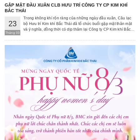
GẶP MẶT ĐẦU XUÂN CLB HƯU TRÍ CÔNG TY CP KIM KHÍ
BẮC THÁI
Trong không khí rộn ràng của những ngày đầu xuân, Câu lạc
23
bộ Hưu trí Kim khí Bắc Thái đã tổ chức buổi gặp mặt thân mật
và ý nghĩa, đồng thời có dịp thăm lại Công ty CP Kim khí Bắc
Tháng 03
Thái – nơi đã gắn bó và lưu giữ biết bao kỷ niệm của các thế
hệ cán bộ, công nhân viên.