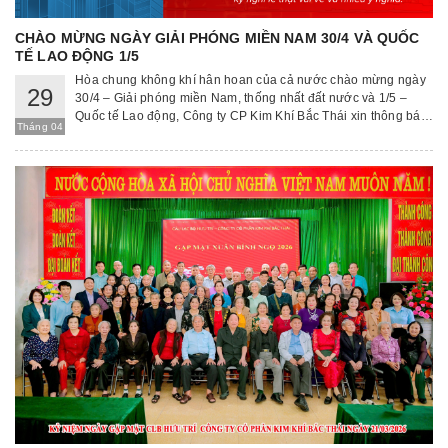
CHÀO MỪNG NGÀY GIẢI PHÓNG MIỀN NAM 30/4 VÀ QUỐC
TẾ LAO ĐỘNG 1/5
Hòa chung không khí hân hoan của cả nước chào mừng ngày
29
30/4 – Giải phóng miền Nam, thống nhất đất nước và 1/5 –
Quốc tế Lao động, Công ty CP Kim Khí Bắc Thái xin thông báo
Tháng 04
lịch nghỉ lễ như sau: