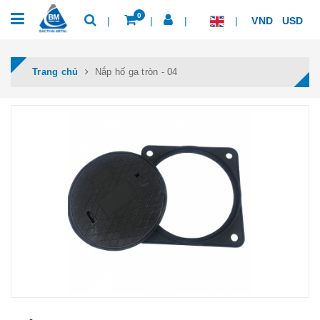
0
VND
USD
Trang chủ
Nắp hố ga tròn - 04