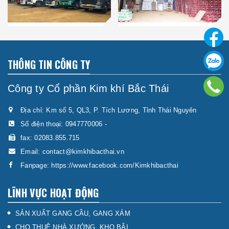
THÔNG TIN CÔNG TY
Công ty Cổ phần Kim khí Bắc Thái
Địa chỉ: Km số 5, QL3, P. Tích Lương, Tỉnh Thái Nguyên
Số điện thoại:
0947770006
-
fax: 02083.855.715
Email:
contact@kimkhibacthai.vn
Fanpage:
https://www.facebook.com/Kimkhibacthai
LĨNH VỰC HOẠT ĐỘNG
SẢN XUẤT GANG CẦU, GANG XÁM
CHO THUÊ NHÀ XƯỞNG, KHO BÃI